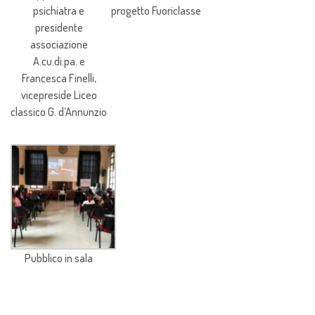
psichiatra e
progetto Fuoriclasse
presidente
associazione
A.cu.di.pa. e
Francesca Finelli,
vicepreside Liceo
classico G. d’Annunzio
Pubblico in sala