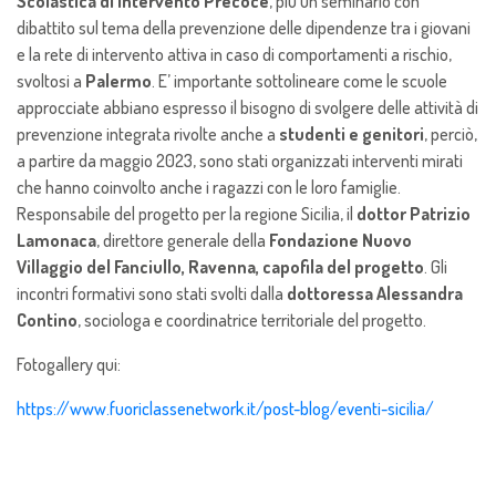
Scolastica di Intervento Precoce
, più un seminario con
dibattito sul tema della prevenzione delle dipendenze tra i giovani
e la rete di intervento attiva in caso di comportamenti a rischio,
svoltosi a
Palermo
. E’ importante sottolineare come le scuole
approcciate abbiano espresso il bisogno di svolgere delle attività di
prevenzione integrata rivolte anche a
studenti e genitori
, perciò,
a partire da maggio 2023, sono stati organizzati interventi mirati
che hanno coinvolto anche i ragazzi con le loro famiglie.
Responsabile del progetto per la regione Sicilia, il
dottor Patrizio
Lamonaca
, direttore generale della
Fondazione Nuovo
Villaggio del Fanciullo, Ravenna, capofila del progetto
. Gli
incontri formativi sono stati svolti dalla
dottoressa
Alessandra
Contino
, sociologa e coordinatrice territoriale del progetto.
Fotogallery qui:
https://www.fuoriclassenetwork.it/post-blog/eventi-sicilia/